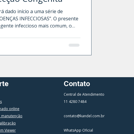
á dado início a uma série de
“DOENÇAS INFECCIOSAS”. O presente
iva congênita.
har nesta jornada sobre as
rte
Contato
Central de Atendimento
s
11 4280 7484
mado online
a manutenção
contato@kandel.com.br
alibração
am Viewer
WhatsApp Oficial