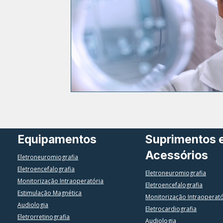
Equipamentos
Suprimentos 
Acessórios
Eletroneuromiografia
Eletroencefalografia
Eletroneuromiografia
Monitorização Intraoperatória
Eletroencefalografia
Estimulação Magnética
Monitorização Intraoperat
Audiologia
Eletrocardiografia
Eletrorretinografia
Audiologia