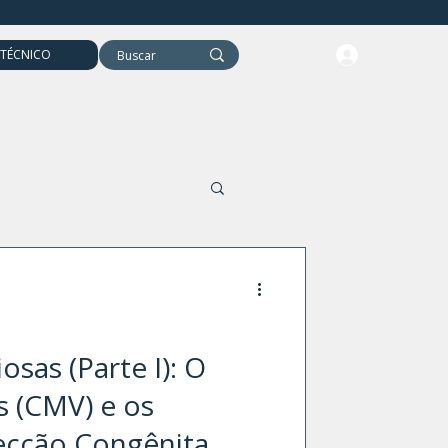
 TÉCNICO
Evocados Motores
osas (Parte I): O
s (CMV) e os
fecção Congênita