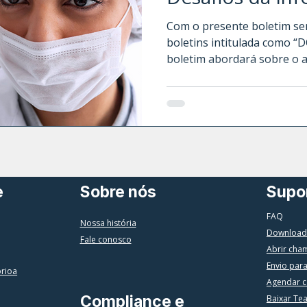
Com o presente boletim ser
boletins intitulada como 
boletim abordará sobre o agente infeccioso mais comum, o
Citomegalovírus, causador da perda audit
Convidamos você a nos acompan
doenças infecciosas.
e
Sobre nós
Supo
FAQ
Nossa história
Download
Fale conosco
Abrir cha
Envio par
órioa
Agendar c
Compliance e
Baixar Te