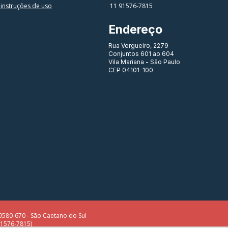
 instruções de uso
11 91576-7815
Endereço
Rua Vergueiro, 2279
Conjuntos 601 ao 604
Vila Mariana - São Paulo
CEP 04101-100
580-670 - São Caetano do Sul
91576-7815)