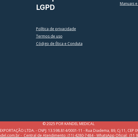
Manuais e
LGPD
Política
de privacidade
Termos de uso
Código de Ética e Conduta
© 2025 POR KANDEL MEDICAL
ORTAÇÃO LTDA. - CNPJ: 13.598.814/0001-11 - Rua Diadema, 89, Cj 11, CEP 09
el.com.br - Central de Atendimento: (11) 4280-7484 -
WhatsApp Oficial:
(11 