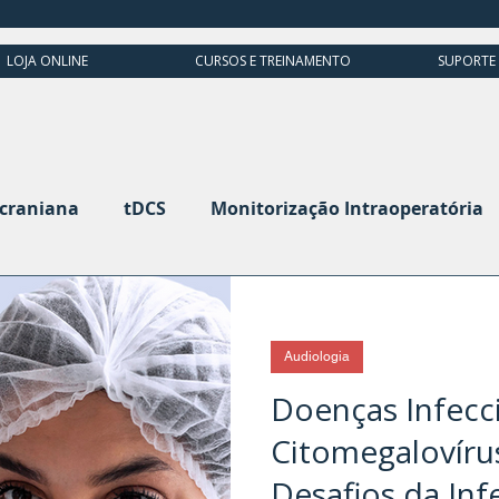
LOJA ONLINE
CURSOS E TREINAMENTO
SUPORTE
scraniana
tDCS
Monitorização Intraoperatória
grafia
Potenciais Evocados Visuais
Potenciais 
Audiologia
Ultrassom
Cabeça e Pescoço
Doenças Infecci
Citomegalovíru
Desafios da In