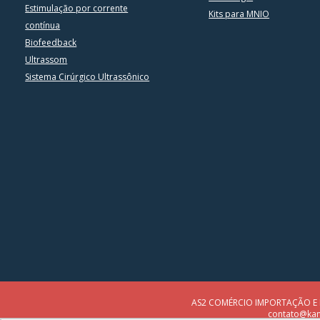
Estimulação por corrente
Kits para MNIO
contínua
Biofeedback
Ultrassom
Sistema Cirúrgico Ultrassônico
AS2 COMÉRCIO IMPORTAÇÃO E EXP
contato@kand