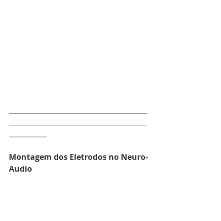
________________________________________
________________________________________
___________
Montagem dos Eletrodos no Neuro-
Audio