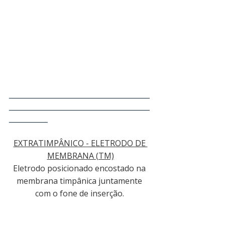
________________________________________
________________________________________
___________
EXTRATIMPÂNICO - ELETRODO DE 
MEMBRANA (TM)
Eletrodo posicionado encostado na 
membrana timpânica juntamente 
com o fone de inserção. 