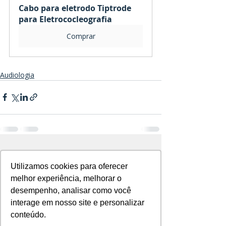
Cabo para eletrodo Tiptrode 
para Eletrococleografia
Comprar
Audiologia
Posts recentes
Ver tudo
Utilizamos cookies para oferecer
Utilizamos cookies para oferecer
melhor experiência, melhorar o
melhor experiência, melhorar o
desempenho, analisar como você
desempenho, analisar como você
interage em nosso site e personalizar
interage em nosso site e personalizar
conteúdo.
conteúdo.