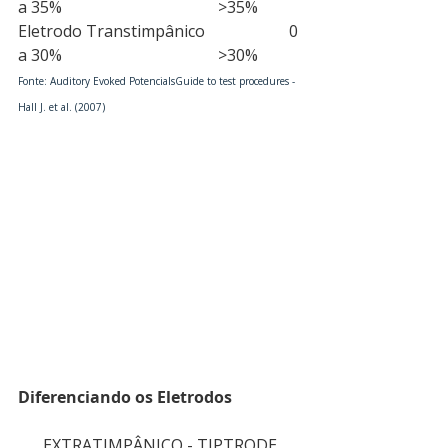
a 35%                                       >35%
Eletrodo Transtimpânico                     0 
a 30%                                       >30%
Fonte: Auditory Evoked PotencialsGuide to test procedures - 
Hall J. et al. (2007)
Diferenciando os Eletrodos
EXTRATIMPÂNICO - TIPTRODE