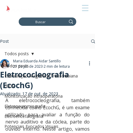
Post
Todos posts
Maria Eduarda Aidar Santillo
Todos posts
27 de jul. de 2023
2 min de leitura
Eletrococleografia
Estimulação Magnética Transcraniana
(EcochG)
tDCS
Atualizado:
17 de out. de 2023
Monitorização Intraoperatória
A eletrococleografia, também 
Eletroneuromiografia
conhecida como EcochG, é um exame 
utilizado para avaliar a função do 
Eletroencefalografia
nervo auditivo e da cóclea, parte do 
Potenciais Evocados Visuais
ouvido interno. Neste artigo, vamos 