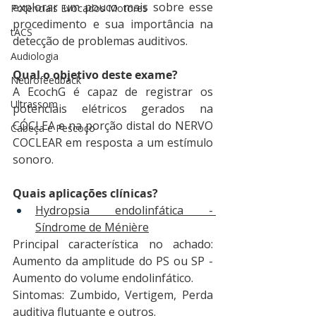
explorar um pouco mais sobre esse 
Potenciais Evocados Motores
procedimento e sua importância na 
tACS
detecção de problemas auditivos.
Audiologia
Qual o objetivo deste exame?
Neurofeedback
A EcochG é capaz de registrar os 
Ultrassom
potenciais elétricos gerados na 
CÓCLEA e na porção distal do NERVO 
Cabeça e Pescoço
COCLEAR em resposta a um estímulo 
sonoro.
Quais aplicações clínicas?
Hydropsia endolinfática - 
Síndrome de Ménière
Principal característica no achado: 
Aumento da amplitude do PS ou SP - 
Aumento do volume endolinfático.
Sintomas: Zumbido, Vertigem, Perda 
auditiva flutuante e outros.