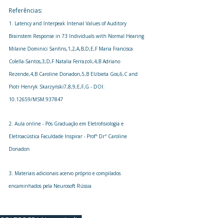
Referências: 
1. Latency and Interpeak Interval Values of Auditory 
Brainstem Response in 73 Individuals with Normal Hearing
Milaine Dominici Sanfins
,1,2,A,B,D,E,F 
Maria Francisca 
Colella-Santos
,3,D,F 
Natalia Ferrazoli
,4,B 
Adriano 
Rezende
,4,B 
Caroline Donadon
,5,B 
Elżbieta Gos
,6,C and 
Piotr Henryk Skarżyński
7,8,9,E,F,G - DOI: 
10.12659/MSM.937847
2. Aula online - Pós Graduação em Eletrofisiologia e 
Eletroacústica Faculdade Inspirar - Profª Drª Caroline 
Donadon
3. Materiais adicionais acervo próprio e compilados 
encaminhados pela Neurosoft Rússia