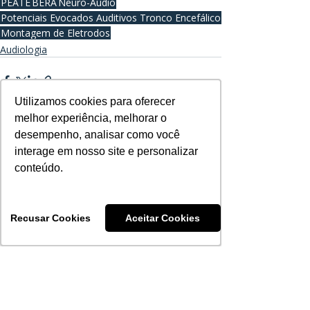
PEATE
BERA
Neuro-Audio
Potenciais Evocados Auditivos Tronco Encefálico
Montagem de Eletrodos
Audiologia
Utilizamos cookies para oferecer
Utilizamos cookies para oferecer
melhor experiência, melhorar o
melhor experiência, melhorar o
desempenho, analisar como você
desempenho, analisar como você
interage em nosso site e personalizar
interage em nosso site e personalizar
Posts recentes
Ver tudo
conteúdo.
conteúdo.
Recusar Cookies
Recusar Cookies
Aceitar Cookies
Aceitar Cookies