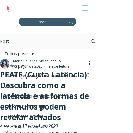
Post
Todos posts
Maria Eduarda Aidar Santillo
Todos posts
13 de jul. de 2023
4 min de leitura
PEATE (Curta Latência):
Estimulação Magnética Transcraniana
Descubra como a
tDCS
latência e as formas de
Monitorização Intraoperatória
estímulos podem
Eletroneuromiografia
revelar achados
Eletroencefalografia
Atualizado:
17 de out. de 2023
Potenciais Evocados Visuais
Você já ouviu falar em Potenciais 