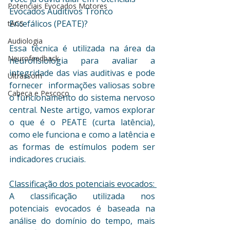
Potenciais Evocados Motores
Evocados Auditivos Tronco 
Encefálicos (PEATE)? 
tACS
Audiologia
Essa técnica é utilizada na área da 
Neurofeedback
neurofisiologia para avaliar a 
integridade das vias auditivas e pode 
Ultrassom
fornecer  informações valiosas sobre 
Cabeça e Pescoço
o funcionamento do sistema nervoso 
central. Neste artigo, vamos explorar 
o que é o PEATE (curta latência), 
como ele funciona e como a latência e 
as formas de estímulos podem ser 
indicadores cruciais. 
Classificação dos potenciais evocados: 
A classificação utilizada nos 
potenciais evocados é baseada na 
análise do domínio do tempo, mais 