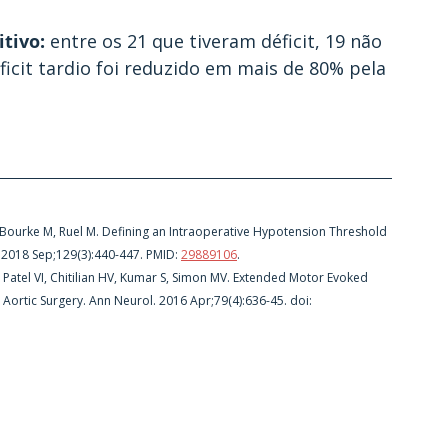
tivo: 
entre os 21 que tiveram déficit, 19 não 
icit tardio foi reduzido em mais de 80% pela 
 Bourke M, Ruel M. Defining an Intraoperative Hypotension Threshold 
. 2018 Sep;129(3):440-447. PMID: 
29889106
.
Patel VI, Chitilian HV, Kumar S, Simon MV. Extended Motor Evoked 
Aortic Surgery. Ann Neurol. 2016 Apr;79(4):636-45. doi: 