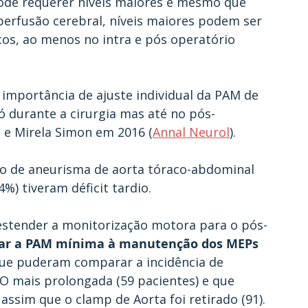
de requerer níveis maiores e mesmo que 
perfusão cerebral, níveis maiores podem ser 
icos, ao menos no intra e pós operatório 
importância de ajuste individual da PAM de 
ó durante a cirurgia mas até no pós-
e e Mirela Simon em 2016 (
Annal Neurol
).
o de aneurisma de aorta tóraco-abdominal 
4%) tiveram déficit tardio.
estender a monitorização motora para o pós-
icar a PAM mínima à manutenção dos MEPs 
que puderam comparar a incidência de 
IO mais prolongada (59 pacientes) e que 
ssim que o clamp de Aorta foi retirado (91).