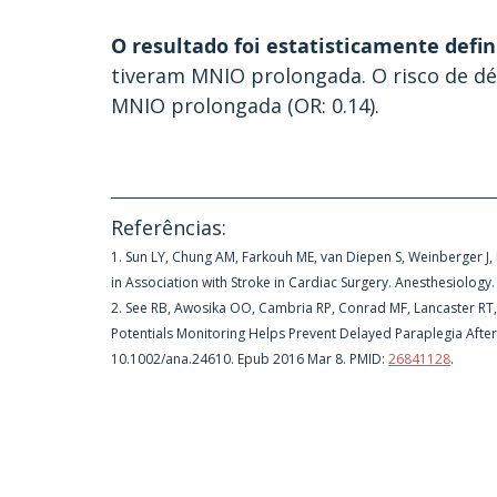
O resultado foi estatisticamente defini
tiveram MNIO prolongada. O risco de déf
MNIO prolongada (OR: 0.14).
Referências:
1. Sun LY, Chung AM, Farkouh ME, van Diepen S, Weinberger J,
in Association with Stroke in Cardiac Surgery. Anesthesiology
2. See RB, Awosika OO, Cambria RP, Conrad MF, Lancaster RT, 
Potentials Monitoring Helps Prevent Delayed Paraplegia After 
10.1002/ana.24610. Epub 2016 Mar 8. PMID: 
26841128
.