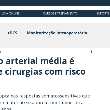
LOJA ONLINE
CURSOS E TREINAMENTO
SUPORTE
tDCS
Monitorização Intraoperatória
a
Potenciais Evocados Visuais
o arterial média é
 cirurgias com risco
ogia
Neurofeedback
Ultrassom
upta nas respostas somatossensitivas que 
a-máter ao se abordar um tumor intra-
 anos.