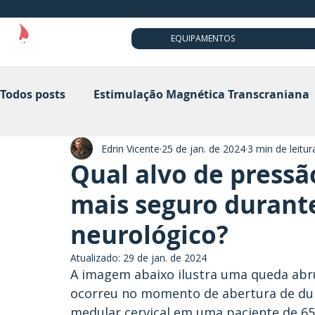
EQUIPAMENTOS
Todos posts
Estimulação Magnética Transcraniana
Edrin Vicente
25 de jan. de 2024
3 min de leitur
Eletroneuromiografia
Eletroencefalografia
Qual alvo de pressã
mais seguro durante
Potenciais Evocados Motores
tACS
Audiol
neurológico?
Atualizado:
29 de jan. de 2024
Cabeça e Pescoço
A imagem abaixo ilustra uma queda abr
ocorreu no momento de abertura de dur
medular cervical em uma paciente de 65