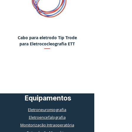
Cabo para eletrodo Tip Trode
Martelo eletrônico para
para Eletrococleografia ETT
Equipamentos
Eletroneuromiografia
Eletroencefalografia
Monitorização Intraoperatória