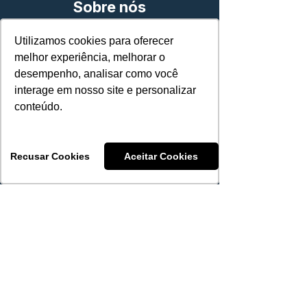
Sobre nós
Nossa história
Utilizamos cookies para oferecer
Utilizamos cookies para oferecer
Fale conosco
melhor experiência, melhorar o
melhor experiência, melhorar o
desempenho, analisar como você
desempenho, analisar como você
interage em nosso site e personalizar
interage em nosso site e personalizar
conteúdo.
conteúdo.
Compliance e
LGPD
Recusar Cookies
Recusar Cookies
Aceitar Cookies
Aceitar Cookies
Política
de privacidade
Termos de uso
Código de Ética e Conduta
Suporte