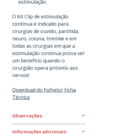
estimulação.
O Kit Clip de estimulação
contínua é indicado para
cirurgias de ouvido, parótida,
neuro, coluna, tireóide e em
todas as cirurgias em que a
estimulação contínua possa ser
um benefício quando o
cirurgião opera próximo aos
nervos!
Download do Folheto/ Ficha
Técnica
Observações:
O pacote contém: 1 clip de
Informações adicionais:
estimulação.