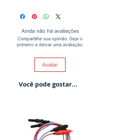
Todos os ítens citados, são
Registro Anvisa:
80969869007
embalados juntos em blister único e
esterilizado.
Ainda não há avaliações
Compartilhe sua opinião. Seja o
primeiro a deixar uma avaliação.
Avaliar
Você pode gostar...