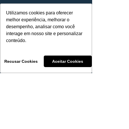
Nossa história
Utilizamos cookies para oferecer
Utilizamos cookies para oferecer
Fale conosco
melhor experiência, melhorar o
melhor experiência, melhorar o
desempenho, analisar como você
desempenho, analisar como você
interage em nosso site e personalizar
interage em nosso site e personalizar
conteúdo.
conteúdo.
Compliance e
LGPD
Recusar Cookies
Recusar Cookies
Aceitar Cookies
Aceitar Cookies
Política
de privacidade
Termos de uso
Código de Ética e Conduta
Suporte