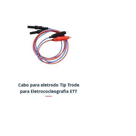
Cabo para eletrodo Tip Trode
Martelo eletrônico para
para Eletrococleografia ETT