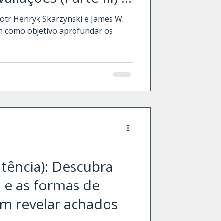
mediações de
Piotr Henryk Skarzynski e James W.
em como objetivo aprofundar os
ros
tência): Descubra
de
m revelar achados