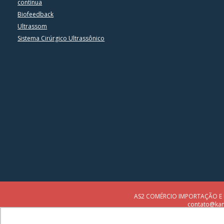
contínua
Biofeedback
Ultrassom
Sistema Cirúrgico Ultrassônico
AS2 COMÉRCIO IMPORTAÇÃO E EXP
contato@kand