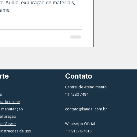
-Audio, explicação de materiais,
xame.
rte
Contato
Central de Atendimento
s
11 4280 7484
mado online
a manutenção
contato@kandel.com.br
alibração
am Viewer
WhatsApp Oficial
 instruções de uso
11 91576-7815