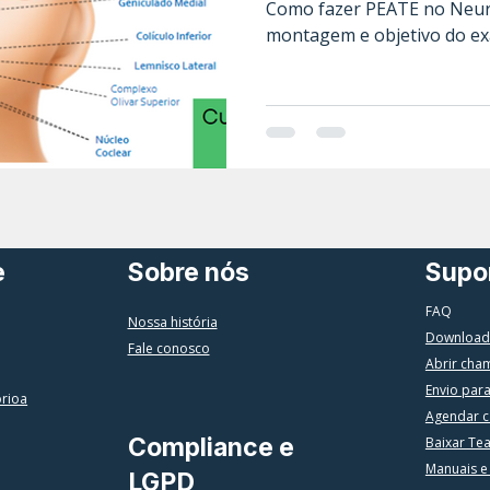
Como fazer PEATE no Neuro
montagem e objetivo do e
e
Sobre nós
Supo
FAQ
Nossa história
Download
Fale conosco
Abrir cha
Envio par
órioa
Agendar c
Compliance e
Baixar Te
Manuais e
LGPD