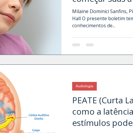
Número de pro
Milaine Dominici Sanfins, 
Hall O presente boletim t
estímulos sono
conhecimentos de...
Audiologia
PEATE (Curta La
como a latência e as formas 
estímulos pode