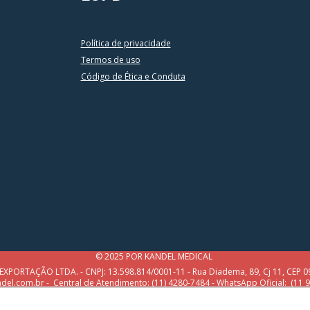
Política
de privacidade
Termos de uso
Código de Ética e Conduta
© 2025 POR KANDEL MEDICAL
ORTAÇÃO LTDA. - CNPJ: 13.598.814/0001-11 - Rua Diadema, 89, Cj 11, CEP 09
el.com.br - Central de Atendimento: (11) 4280-7484 -
WhatsApp Oficial:
(11 
Reclamações:
contato@kandel.com.br
/
sac@kandel.com.br
ou (11) 4280-7484