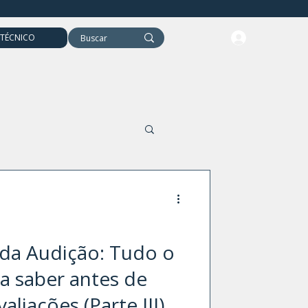
 TÉCNICO
Evocados Motores
a da Audição: Tudo o
a saber antes de
liações (Parte III) -