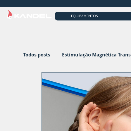
EQUIPAMENTOS
Todos posts
Estimulação Magnética Tran
Eletroneuromiografia
Eletroencefalo
tACS
Audiologia
Neurofeedback