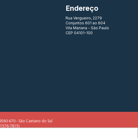
Endereço
Rua Vergueiro, 2279
Conjuntos 601 ao 604
Vila Mariana - São Paulo
CEP 04101-100
580-670 - São Caetano do Sul
91576-7815)