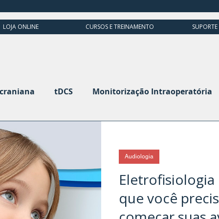
LOJA ONLINE
CURSOS E TREINAMENTO
SUPORTE
scraniana
tDCS
Monitorização Intraoperatória
grafia
Potenciais Evocados Visuais
Potenciais 
Audiologia
Ultrassom
Cabeça e Pescoço
Eletrofisiologi
que você precis
começar suas ava