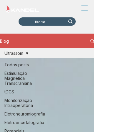
Blog
Ultrassom
Todos posts
Estimulação
Magnética
Transcraniana
tDCS
Monitorização
Intraoperatória
Eletroneuromiografia
Eletroencefalografia
Potenciais