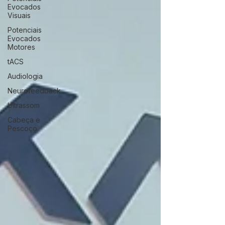
Evocados
Visuais
Potenciais
Evocados
Motores
tACS
Audiologia
Neurofeedback
Ultrassom
Cabeça e
Pescoço