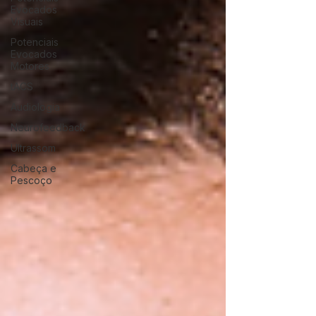
Evocados
Visuais
Potenciais
Evocados
Motores
tACS
Audiologia
Neurofeedback
Ultrassom
Cabeça e
Pescoço