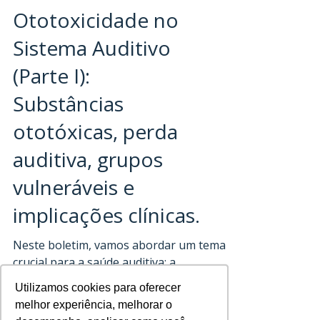
A Influência da
Ototoxicidade no
Sistema Auditivo
(Parte I):
Substâncias
ototóxicas, perda
auditiva, grupos
vulneráveis e
implicações clínicas.
Neste boletim, vamos abordar um tema
crucial para a saúde auditiva: a
Utilizamos cookies para oferecer
Utilizamos cookies para oferecer
ototoxicidade. Ao longo desta e das
melhor experiência, melhorar o
melhor experiência, melhorar o