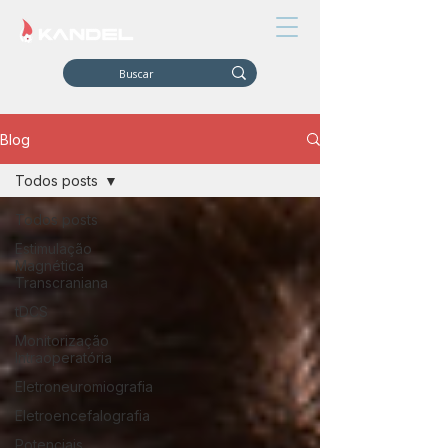
Blog
Todos posts
Todos posts
Estimulação
Magnética
Transcraniana
tDCS
Monitorização
Intraoperatória
Eletroneuromiografia
Eletroencefalografia
Potenciais