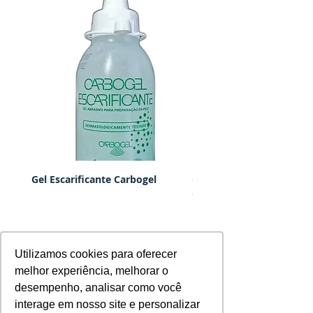
Gel Escarificante Carbogel
Cabo para Eletrodos de 
Concêntrica Ambu Neuro
Utilizamos cookies para oferecer
Utilizamos cookies para oferecer
melhor experiência, melhorar o
melhor experiência, melhorar o
Equipamentos
desempenho, analisar como você
desempenho, analisar como você
interage em nosso site e personalizar
interage em nosso site e personalizar
Eletroneuromiografia