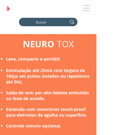
NEURO
TOX
Leve, compacto e portátil.
Estimulação até 25mA com largura de
180μs em pulsos isolados ou repetitivos
até 5Hz.
Saída de som por alto-falante embutido
ou fone de ouvido.
Extensão com conectores touch-proof
para eletrodos de agulha ou superfície.
Controle remoto opcional.