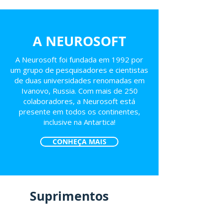
A NEUROSOFT
A Neurosoft foi fundada em 1992 por
um grupo de pesquisadores e cientistas
de duas universidades renomadas em
Ivanovo, Russia. Com mais de 250
colaboradores, a Neurosoft está
presente em todos os continentes,
inclusive na Antartica!
CONHEÇA MAIS
Suprimentos