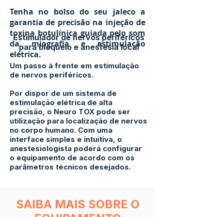
Tenha no bolso do seu jaleco a
garantia de precisão na injeção de
toxina botulínica guiada pelo som
Estimulador de nervos periféricos
da miografia e estimulação
para bloqueio e anestesia local
elétrica.
Um passo à frente em estimulação
de nervos periféricos.
Por dispor de um sistema de
estimulação elétrica de alta
precisão, o Neuro TOX pode ser
utilização para localização de nervos
no corpo humano. Com uma
interface simples e intuitiva, o
anestesiologista poderá configurar
o equipamento de acordo com os
parâmetros
técnicos desejados.
SAIBA MAIS SOBRE O