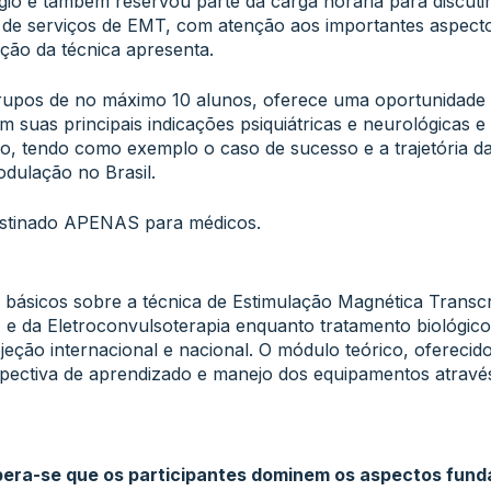
o e também reservou parte da carga horária para discutir 
de serviços de EMT, com atenção aos importantes aspectos
ção da técnica apresenta.
upos de no máximo 10 alunos, oferece uma oportunidade ú
 suas principais indicações psiquiátricas e neurológicas 
o, tendo como exemplo o caso de sucesso e a trajetória da
dulação no Brasil.
estinado APENAS para médicos.
s básicos sobre a técnica de Estimulação Magnética Transc
e da Eletroconvulsoterapia enquanto tratamento biológic
eção internacional e nacional. O módulo teórico, ofereci
pectiva de aprendizado e manejo dos equipamentos através
pera-se que os participantes dominem os aspectos fund