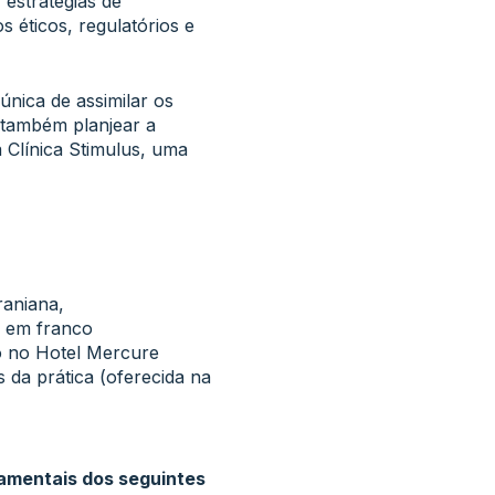
estratégias de
 éticos, regulatórios e
nica de assimilar os
e também planjear a
 Clínica Stimulus, uma
raniana,
o em franco
do no Hotel Mercure
 da prática (oferecida na
amentais dos seguintes