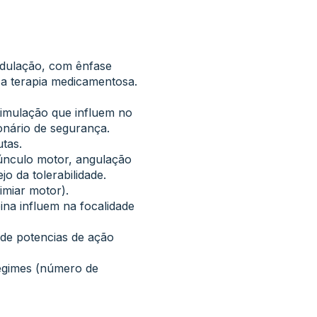
odulação, com ênfase
a terapia medicamentosa.
imulação que influem no
ionário de segurança.
utas.
múnculo motor, angulação
o da tolerabilidade.
imiar motor).
ina influem na focalidade
 de potencias de ação
regimes (número de