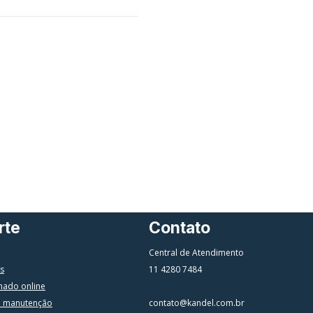
rte
Contato
Central de Atendimento
s
11 4280 7484
mado online
a manutenção
contato@kandel.com.br