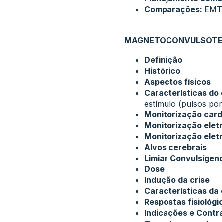
Comparações:
EMT
MAGNETOCONVULSOTER
Definição
Histórico
Aspectos físicos
Características do 
estímulo (pulsos po
Monitorização cardí
Monitorização elet
Monitorização elet
Alvos cerebrais
Limiar Convulsígen
Dose
Indução da crise
Características da 
Respostas fisiológ
Indicações e Contr