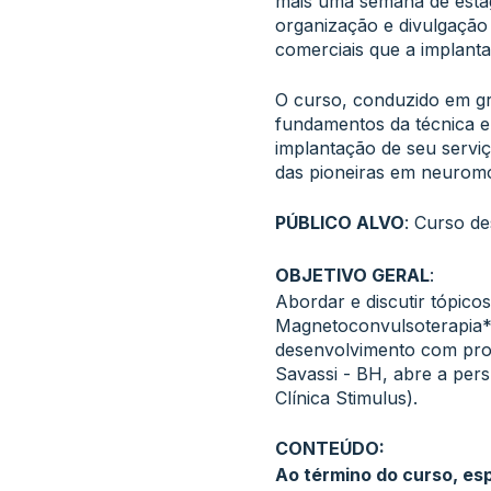
mais uma semana de estági
organização e divulgação 
comerciais que a implanta
O curso, conduzido em gr
fundamentos da técnica em
implantação de seu serviç
das pioneiras em neuromo
PÚBLICO ALVO
: Curso d
OBJETIVO GERAL
:
Abordar e discutir tópico
Magnetoconvulsoterapia* 
desenvolvimento com proj
Savassi - BH, abre a pers
Clínica Stimulus).
CONTEÚDO:
Ao término do curso, es