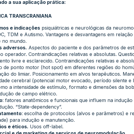
do a sua aplicação prática:
ICA TRANSCRANIANA
mos e indicações
psiquiátricas e neurológicas da neurom
C, TDM e Autismo. Vantagens e desvantagens em relação 
e no mundo.
s adversos.
Aspectos do paciente e dos parâmetros de est
ao operador. Contraindicações relativas e absolutas. Quest
to livre e esclarecido. Contraindicações relativas e absol
ão de ponto motor (hot spot) em diferentes regiões do ho
ção do limiar. Posicionamento em alvos terapêuticos. Manej
idade cerebral (potencial motor evocado, período silente e l
omo a intensidade de estímulo, formato e dimensões da bob
ndução de campo elétrico.
o
: fatores anatômicos e funcionais que influem na indução
ndução. “State-dependency”.
ratamento
: escolha de protocolos (alvos e parâmetros) e 
dade) para indução e manutenção.
os e éticos.
Usos off-label.
cial e de marketing de serviços de neuromodulação.