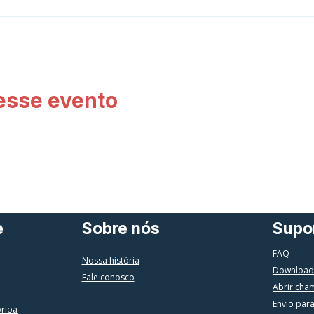
esse evento
e
Sobre nós
Supo
FAQ
Nossa história
Download
Fale conosco
Abrir cha
Envio par
órioa