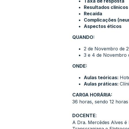
Taxa de resposta
Resultados clínicos
Recaída
Complicações (neuro
Aspectos éticos
QUANDO:
2 de Novembro de 20
3 e 4 de Novembro d
ONDE:
Aulas teóricas:
Hot
Aulas práticas:
Clín
CARGA HORÁRIA:
36 horas, sendo 12 horas 
DOCENTE
:
A Dra. Mercêdes Alves é 
Transcraniana e Eletrocon