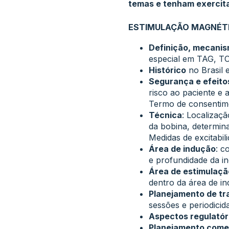
temas e tenham exercita
ESTIMULAÇÃO MAGNÉT
Definição, mecanis
especial em TAG, TO
Histórico
no Brasil 
Segurança e efeito
risco ao paciente e 
Termo de consentimen
Técnica
: Localizaç
da bobina, determina
Medidas de excitabil
Área de indução
: c
e profundidade da i
Área de estimulaçã
dentro da área de i
Planejamento de t
sessões e periodici
Aspectos regulatóri
Planejamento comer