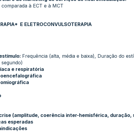
 comparada à ECT e à MCT
APIA* E ELETROCONVULSOTERAPIA
estímulo:
Frequência (alta, média e baixa), Duração do es
r segundo)
aca e respiratória
roencefalográfica
romiográfica
o
crise (amplitude, coerência inter-hemisférica, duração, 
icas esperadas
aindicações