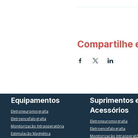
Compartilhe 
Equipamentos
Suprimentos 
Acessórios
Eletroneuromiografia
Eletroencefalografia
Eletroneuromiografia
Monitorização Intraoperatória
Eletroencefalografia
Estimulação Magnética
Monitorização Intraoperat