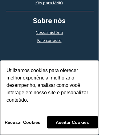
Kits para MNIO
Sobre nós
Nossa história
Fale conosco
Compliance e
Utilizamos cookies para oferecer
Utilizamos cookies para oferecer
melhor experiência, melhorar o
melhor experiência, melhorar o
LGPD
desempenho, analisar como você
desempenho, analisar como você
interage em nosso site e personalizar
interage em nosso site e personalizar
conteúdo.
conteúdo.
Política
de privacidade
Termos de uso
Código de Ética e Conduta
Recusar Cookies
Recusar Cookies
Aceitar Cookies
Aceitar Cookies