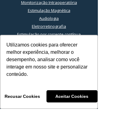
Monitorização Intraoperatória
Estimulação Magnética
Audiologia
Eletrorretinografia
Estimulação por corrente contínua
Biofeedback
Utilizamos cookies para oferecer
Utilizamos cookies para oferecer
Ultrassom
melhor experiência, melhorar o
melhor experiência, melhorar o
Sistema Cirúrgico Ultrassônico
desempenho, analisar como você
desempenho, analisar como você
interage em nosso site e personalizar
interage em nosso site e personalizar
conteúdo.
conteúdo.
Suprimentos e Acessórios
Eletroneuromiografia
Recusar Cookies
Recusar Cookies
Aceitar Cookies
Aceitar Cookies
Eletroencefalografia
Monitorização Intraoperatórioa
Eletrocardiografia
Audiologia
Kits para MNIO