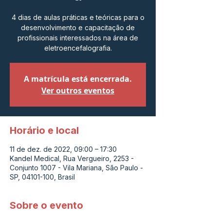
4 dias de aulas práticas e teóricas para o
desenvolvimento e capacitação de
profissionais interessados na área de
eletroencefalografia.
A matrícula está encerrada.
Ver outros eventos
Horário e local
11 de dez. de 2022, 09:00 – 17:30
Kandel Medical, Rua Vergueiro, 2253 -
Conjunto 1007 - Vila Mariana, São Paulo -
SP, 04101-100, Brasil
Sobre o evento