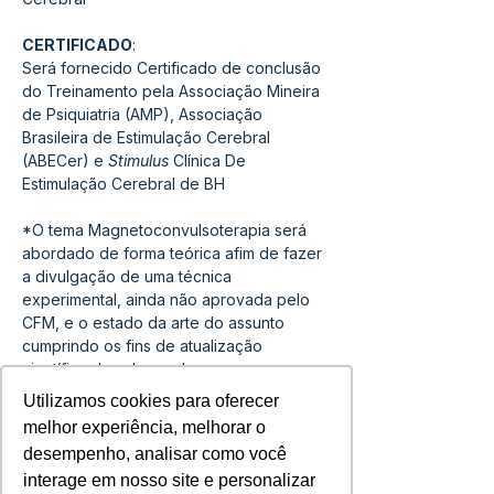
CERTIFICADO
:
Será fornecido Certificado de conclusão 
do Treinamento pela Associação Mineira 
de Psiquiatria (AMP), Associação 
Brasileira de Estimulação Cerebral 
(ABECer) e 
Stimulus 
Clínica De 
Estimulação Cerebral de BH
*O tema Magnetoconvulsoterapia será 
abordado de forma teórica afim de fazer 
a divulgação de uma técnica 
experimental, ainda não aprovada pelo 
CFM, e o estado da arte do assunto 
cumprindo os fins de atualização 
científica dos alunos do curso.
Utilizamos cookies para oferecer
Utilizamos cookies para oferecer
melhor experiência, melhorar o
melhor experiência, melhorar o
Compartilhe esse evento
desempenho, analisar como você
desempenho, analisar como você
interage em nosso site e personalizar
interage em nosso site e personalizar