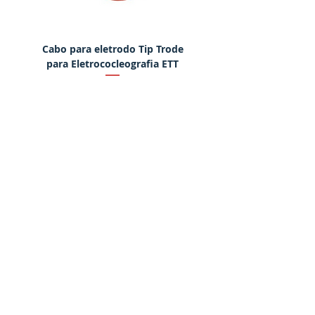
Cabo para eletrodo Tip Trode
Martelo eletrônico para
para Eletrococleografia ETT