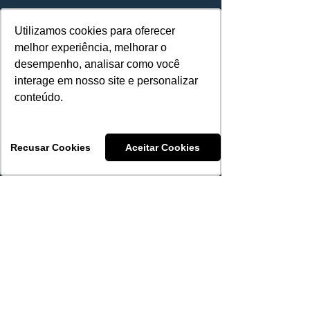
Nossa história
Utilizamos cookies para oferecer
Utilizamos cookies para oferecer
Fale conosco
melhor experiência, melhorar o
melhor experiência, melhorar o
desempenho, analisar como você
desempenho, analisar como você
interage em nosso site e personalizar
interage em nosso site e personalizar
conteúdo.
conteúdo.
Compliance e
LGPD
Recusar Cookies
Recusar Cookies
Aceitar Cookies
Aceitar Cookies
Política
de privacidade
Termos de uso
Código de Ética e Conduta
Suporte