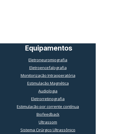
Equipamentos
Eletroneuromiografia
Eletroencefalografia
Monitorização Intraoperatória
Estimulação Magnética
Audiologia
Eletrorretinografia
Estimulação por corrente contínua
Biofeedback
Ultrassom
Sistema Cirúrgico Ultrassônico