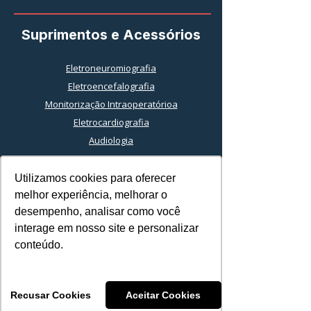
Suprimentos e Acessórios
Eletroneuromiografia
Eletroencefalografia
Monitorização Intraoperatórioa
Eletrocardiografia
Audiologia
Kits para MNIO
Utilizamos cookies para oferecer
Utilizamos cookies para oferecer
melhor experiência, melhorar o
melhor experiência, melhorar o
Sobre nós
desempenho, analisar como você
desempenho, analisar como você
Nossa história
interage em nosso site e personalizar
interage em nosso site e personalizar
Fale conosco
conteúdo.
conteúdo.
Recusar Cookies
Recusar Cookies
Aceitar Cookies
Aceitar Cookies
Compliance e