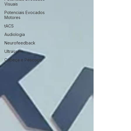
Visuais
Potenciais Evocados
Motores
tACS
Audiologia
Neurofeedback
Ultrassom
Cabeça e Pescoço