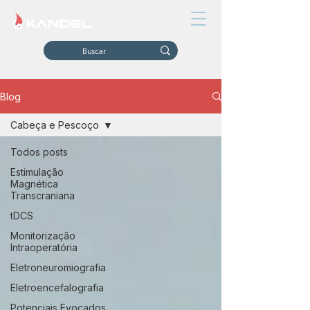
Blog
Cabeça e Pescoço
Todos posts
Estimulação
Magnética
Transcraniana
tDCS
Monitorização
Intraoperatória
Eletroneuromiografia
Eletroencefalografia
Potenciais Evocados