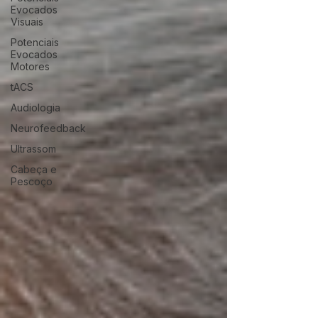
Evocados
Visuais
Potenciais
Evocados
Motores
tACS
Audiologia
Neurofeedback
Ultrassom
Cabeça e
Pescoço