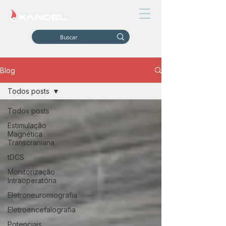
Blog
Todos posts
Todos posts
Estimulação
Magnética
Transcraniana
tDCS
Monitorização
Intraoperatória
Eletroneuromiografia
Eletroencefalografia
Potenciais