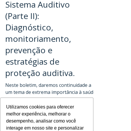
Ototoxicidade no
Sistema Auditivo
(Parte II):
Diagnóstico,
monitoriamento,
prevenção e
estratégias de
proteção auditiva.
Neste boletim, daremos continuidade a
um tema de extrema importância à saúde
Utilizamos cookies para oferecer
Utilizamos cookies para oferecer
do sistema, a ototoxicidade.
melhor experiência, melhorar o
melhor experiência, melhorar o
Recomendamos, a leitura prévia do
desempenho, analisar como você
desempenho, analisar como você
boletim “A influência da ototoxicidade no
interage em nosso site e personalizar
interage em nosso site e personalizar