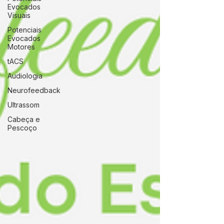
Evocados
Visuais
Potenciais
Evocados
Motores
tACS
Audiologia
Neurofeedback
Ultrassom
Cabeça e
Pescoço