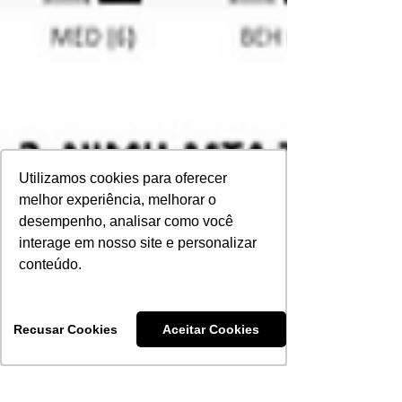
Utilizamos cookies para oferecer
Utilizamos cookies para oferecer
melhor experiência, melhorar o
melhor experiência, melhorar o
desempenho, analisar como você
desempenho, analisar como você
interage em nosso site e personalizar
interage em nosso site e personalizar
conteúdo.
conteúdo.
Recusar Cookies
Recusar Cookies
Aceitar Cookies
Aceitar Cookies