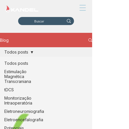
Blog
Todos posts
Todos posts
Estimulação
Magnética
Transcraniana
tDCS
Monitorização
Intraoperatória
Eletroneuromiografia
Eletroencefalografia
Potenciais