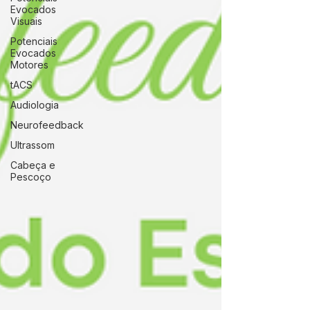
Evocados
Visuais
Potenciais
Evocados
Motores
tACS
Audiologia
Neurofeedback
Ultrassom
Cabeça e
Pescoço