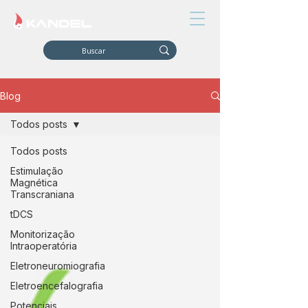
Blog
Todos posts
Todos posts
Estimulação
Magnética
Transcraniana
tDCS
Monitorização
Intraoperatória
Eletroneuromiografia
Eletroencefalografia
Potenciais