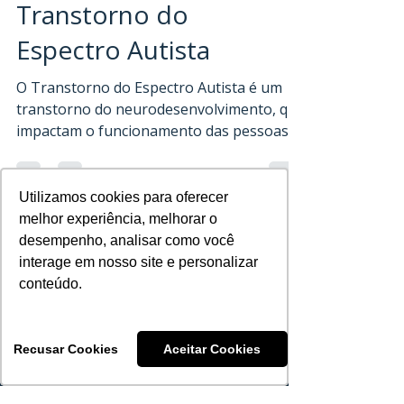
Neurofeedback no
Transtorno do
Espectro Autista
O Transtorno do Espectro Autista é um
transtorno do neurodesenvolvimento, que
impactam o funcionamento das pessoas
no espectro em diferentes
Utilizamos cookies para oferecer
Utilizamos cookies para oferecer
melhor experiência, melhorar o
melhor experiência, melhorar o
desempenho, analisar como você
desempenho, analisar como você
interage em nosso site e personalizar
interage em nosso site e personalizar
conteúdo.
conteúdo.
Equipamentos
Recusar Cookies
Recusar Cookies
Aceitar Cookies
Aceitar Cookies
Eletroneuromiografia
Eletroencefalografia
Monitorização Intraoperatória