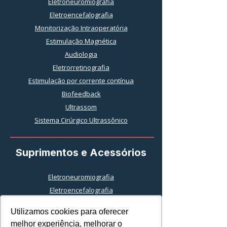
Eletroneuromiografia
Eletroencefalografia
Monitorização Intraoperatória
Estimulação Magnética
Audiologia
Eletrorretinografia
Estimulação por corrente contínua
Biofeedback
Ultrassom
Sistema Cirúrgico Ultrassônico
Suprimentos e Acessórios
Eletroneuromiografia
Eletroencefalografia
Utilizamos cookies para oferecer
Utilizamos cookies para oferecer
Monitorização Intraoperatórioa
melhor experiência, melhorar o
melhor experiência, melhorar o