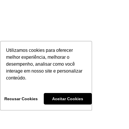
Utilizamos cookies para oferecer
Utilizamos cookies para oferecer
melhor experiência, melhorar o
melhor experiência, melhorar o
desempenho, analisar como você
desempenho, analisar como você
interage em nosso site e personalizar
interage em nosso site e personalizar
conteúdo.
conteúdo.
Recusar Cookies
Recusar Cookies
Aceitar Cookies
Aceitar Cookies