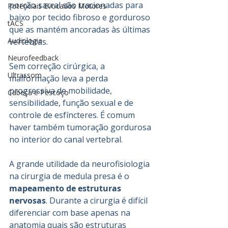
porção sacral são tracionadas para 
Potenciais Evocados Motores
baixo por tecido fibroso e gorduroso 
tACS
que as mantém ancoradas às últimas 
Audiologia
vertebras.
Neurofeedback
Sem correção cirúrgica, a 
Ultrassom
malformação leva a perda 
progressiva de mobilidade, 
Cabeça e Pescoço
sensibilidade, função sexual e de 
controle de esfíncteres. É comum 
haver também tumoração gordurosa 
no interior do canal vertebral.
A grande utilidade da neurofisiologia 
na cirurgia de medula presa é o 
mapeamento de estruturas 
nervosas
. Durante a cirurgia é difícil 
diferenciar com base apenas na 
anatomia quais são estruturas 