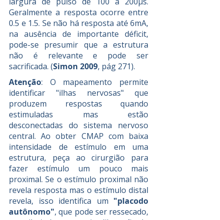
largura de pulso de 100 a 200µs. 
Geralmente a resposta ocorre entre 
0.5 e 1.5. Se não há resposta até 6mA, 
na ausência de importante déficit, 
pode-se presumir que a estrutura 
não é relevante e pode ser 
sacrificada. (
Simon 2009
, pág 271).
Atenção
: O mapeamento permite 
identificar "ilhas nervosas" que 
produzem respostas quando 
estimuladas mas estão 
desconectadas do sistema nervoso 
central. Ao obter CMAP com baixa 
intensidade de estímulo em uma 
estrutura, peça ao cirurgião para 
fazer estímulo um pouco mais 
proximal. Se o estímulo proximal não 
revela resposta mas o estímulo distal 
revela, isso identifica um 
"placodo 
autônomo"
, que pode ser ressecado, 