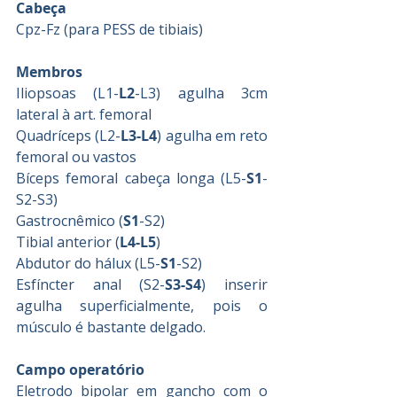
Cabeça
Cpz-Fz (para PESS de tibiais)
Membros
Iliopsoas (L1-
L2
-L3) agulha 3cm 
lateral à art. femoral
Quadríceps (L2-
L3-L4
) agulha em reto 
femoral ou vastos
Bíceps femoral cabeça longa (L5-
S1
-
S2-S3)
Gastrocnêmico (
S1
-S2)
Tibial anterior (
L4-L5
)
Abdutor do hálux (L5-
S1
-S2)
Esfíncter anal (S2-
S3-S4
) inserir 
agulha superficialmente, pois o 
músculo é bastante delgado.
Campo operatório
Eletrodo bipolar em gancho com o 