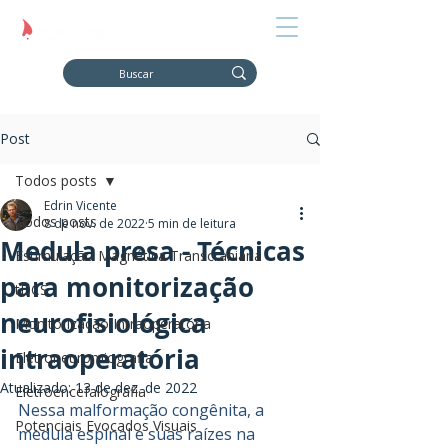
Post
Todos posts
Edrin Vicente
Todos posts
8 de nov. de 2022
5 min de leitura
Medula presa - Técnicas
Estimulação Magnética Transcraniana
para monitorização
tDCS
neurofisiológica
Monitorização Intraoperatória
intraoperatória
Eletroneuromiografia
Atualizado:
13 de dez. de 2022
Eletroencefalografia
Nessa malformação congênita, a 
Potenciais Evocados Visuais
medula espinal e suas raízes na 