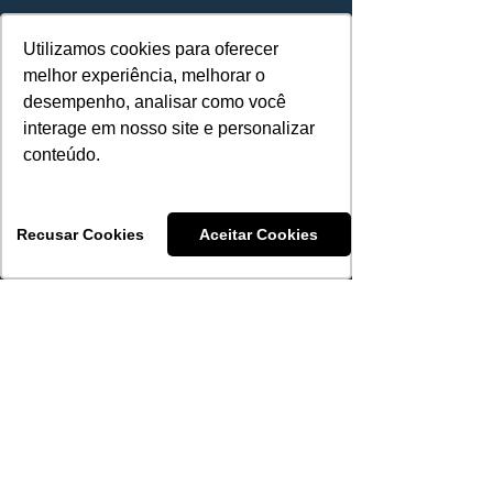
Nossa história
Utilizamos cookies para oferecer
Utilizamos cookies para oferecer
Fale conosco
melhor experiência, melhorar o
melhor experiência, melhorar o
desempenho, analisar como você
desempenho, analisar como você
interage em nosso site e personalizar
interage em nosso site e personalizar
conteúdo.
conteúdo.
Compliance e
LGPD
Recusar Cookies
Recusar Cookies
Aceitar Cookies
Aceitar Cookies
Política
de privacidade
Termos de uso
Código de Ética e Conduta
Suporte