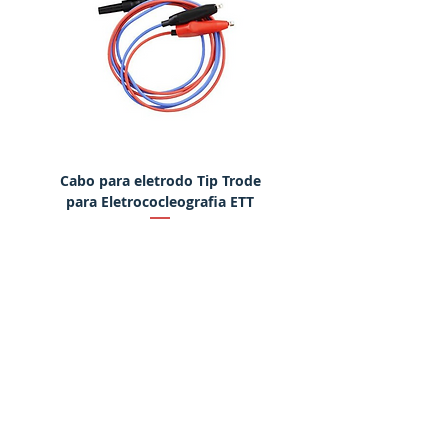
Cabo para eletrodo Tip Trode
Martelo eletrônico para
para Eletrococleografia ETT