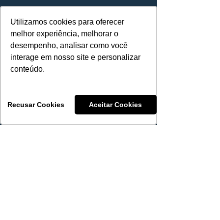
Nossa história
Utilizamos cookies para oferecer
Utilizamos cookies para oferecer
Fale conosco
melhor experiência, melhorar o
melhor experiência, melhorar o
desempenho, analisar como você
desempenho, analisar como você
interage em nosso site e personalizar
interage em nosso site e personalizar
conteúdo.
conteúdo.
Compliance e
LGPD
Recusar Cookies
Recusar Cookies
Aceitar Cookies
Aceitar Cookies
Política
de privacidade
Termos de uso
Código de Ética e Conduta
Suporte