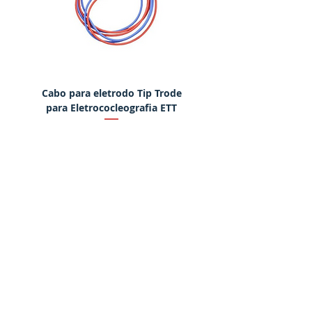
Cabo para eletrodo Tip Trode
Martelo eletrônico para
para Eletrococleografia ETT