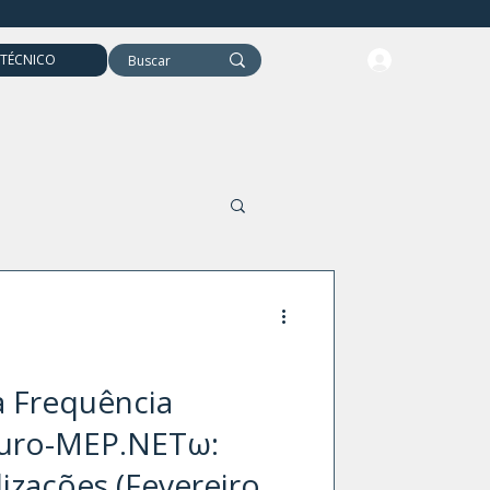
 TÉCNICO
Evocados Motores
a Frequência
euro-MEP.NETω:
izações (Fevereiro