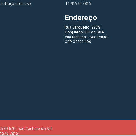
 instruções de uso
11 91576-7815
Endereço
Rua Vergueiro, 2279
Conjuntos 601 ao 604
Vila Mariana - São Paulo
CEP 04101-100
580-670 - São Caetano do Sul
91576-7815)