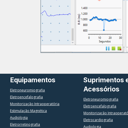
Equipamentos
Suprimentos 
Acessórios
Eletroneuromiografia
Eletroencefalografia
Eletroneuromiografia
Monitorização Intraoperatória
Eletroencefalografia
Estimulação Magnética
Monitorização Intraoperat
Audiologia
Eletrocardiografia
Eletrorretinografia
Audiologia