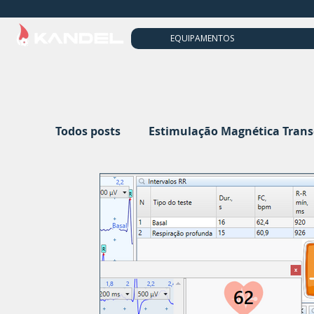
EQUIPAMENTOS
Todos posts
Estimulação Magnética Tran
Eletroneuromiografia
Eletroencefalo
tACS
Audiologia
Neurofeedback