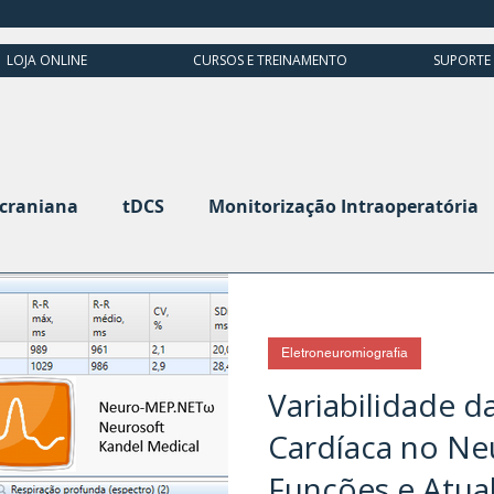
LOJA ONLINE
CURSOS E TREINAMENTO
SUPORTE
scraniana
tDCS
Monitorização Intraoperatória
grafia
Potenciais Evocados Visuais
Potenciais 
Eletroneuromiografia
Ultrassom
Cabeça e Pescoço
Variabilidade d
Cardíaca no N
Funções e Atual