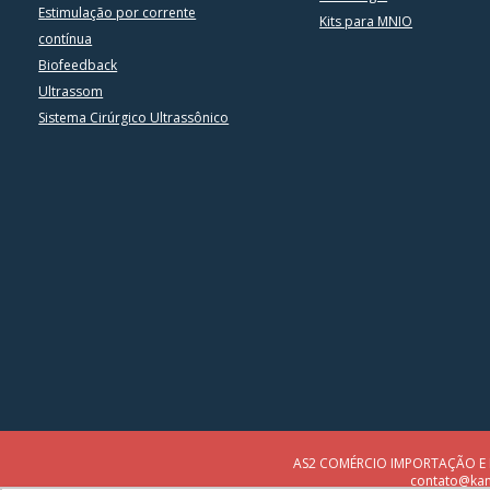
Estimulação por corrente
Kits para MNIO
contínua
Biofeedback
Ultrassom
Sistema Cirúrgico Ultrassônico
AS2 COMÉRCIO IMPORTAÇÃO E EXP
contato@kand