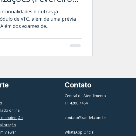
uncionalidades e outras já
ódulo de VFC, além de uma prévia
e
enciais Evocados, ele também se
istema Autonômico para
testes do Reflexo Cutâneo
e da Frequência Cardíaca.
rte
Contato
Central de Atendimento
s
11 4280 7484
mado online
a manutenção
contato@kandel.com.br
alibração
am Viewer
WhatsApp Oficial