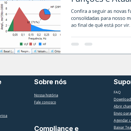
2026)
Confira a seguir as novas f
consolidadas para nosso m
ao final de quê está por vir. Além dos exames d
Eletroneuromiografia e Pot
destaca na avaliação do S
disautonomias através dos 
Simpático e da Variabilidad
e
Sobre nós
Supo
FAQ
Nossa história
Download
Fale conosco
Abrir cha
Envio par
órioa
Agendar c
Compliance e
Baixar Te