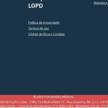
Manuais e
LGPD
Política
de privacidade
Termos de uso
Código de Ética e Conduta
© 2025 POR KANDEL MEDICAL
ORTAÇÃO LTDA. - CNPJ: 13.598.814/0001-11 - Rua Diadema, 89, Cj 11, CEP 09
el.com.br - Central de Atendimento: (11) 4280-7484 -
WhatsApp Oficial:
(11 