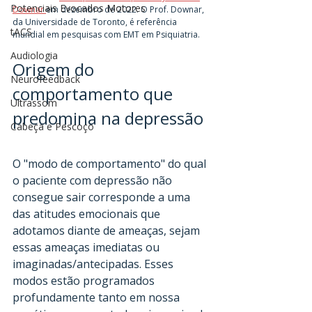
Potenciais Evocados Motores
Downar 
em dezembro de 2022. O Prof. Downar, 
da Universidade de Toronto, é referência 
tACS
mundial em pesquisas com EMT em Psiquiatria.
Audiologia
Origem do 
Neurofeedback
comportamento que 
Ultrassom
predomina na depressão 
Cabeça e Pescoço
O "modo de comportamento" do qual 
o paciente com depressão não 
consegue sair corresponde a uma 
das atitudes emocionais que 
adotamos diante de ameaças, sejam 
essas ameaças imediatas ou 
imaginadas/antecipadas. Esses 
modos estão programados 
profundamente tanto em nossa 