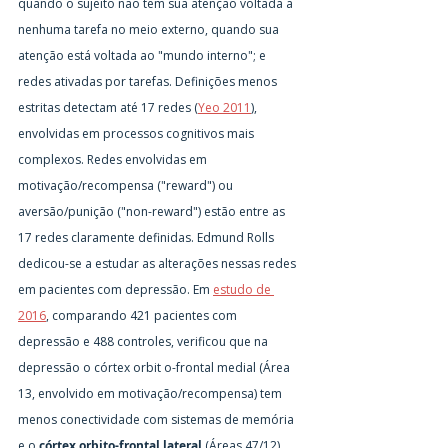
quando o sujeito não tem sua atenção voltada a 
nenhuma tarefa no meio externo, quando sua 
atenção está voltada ao "mundo interno"; e 
redes ativadas por tarefas. Definições menos 
estritas detectam até 17 redes (
Yeo 2011
), 
envolvidas em processos cognitivos mais 
complexos. Redes envolvidas em 
motivação/recompensa ("reward") ou 
aversão/punição ("non-reward") estão entre as 
17 redes claramente definidas. Edmund Rolls 
dedicou-se a estudar as alterações nessas redes 
em pacientes com depressão. Em 
estudo de 
2016
, comparando 421 pacientes com 
depressão e 488 controles, verificou que na 
depressão o córtex orbit o-frontal medial (Área 
13, envolvido em motivação/recompensa) tem 
menos conectividade com sistemas de memória 
e o 
córtex orbito-frontal lateral
 (Áreas 47/12), 