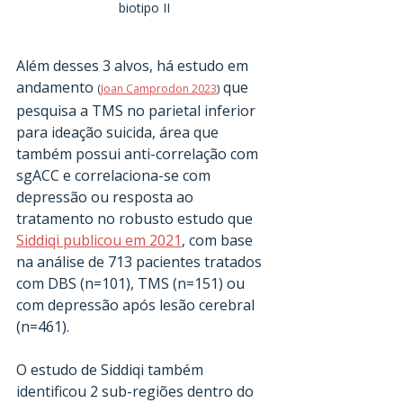
biotipo II
Além desses 3 alvos, há estudo em 
andamento 
 que 
(
Joan Camprodon 2023
)
pesquisa a TMS no parietal inferior 
para ideação suicida, área que 
também possui anti-correlação com 
sgACC e correlaciona-se com 
depressão ou resposta ao 
tratamento no robusto estudo que 
Siddiqi publicou em 2021
,
 com base 
na análise de 713 pacientes tratados 
com DBS (n=101), TMS (n=151) ou 
com depressão após lesão cerebral 
(n=461).
O estudo de Siddiqi também 
identificou 2 sub-regiões dentro do 