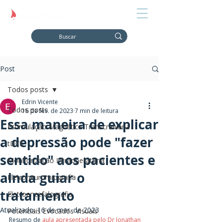
Post
Todos posts
Edrin Vicente
Todos posts
16 de fev. de 2023
7 min de leitura
Essa maneira de explicar
Estimulação Magnética Transcraniana
a depressão pode "fazer
tDCS
sentido" aos pacientes e
Monitorização Intraoperatória
ainda guiar o
Eletroneuromiografia
tratamento
Eletroencefalografia
Atualizado:
16 de mar. de 2023
Potenciais Evocados Visuais
Resumo de 
aula apresentada pelo Dr Jonathan 