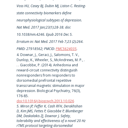
Voss HU, Casey BJ, Dubin MJ, Liston C. Resting-
state connectivity biomarkers define 
neurophysiological subtypes of depression. 
Nat Med. 2017 Jan;23(1):28-38. doi: 
10.1038/nm.4246. Epub 2016 Dec 5. 
Erratum in: Nat Med. 2017 Feb 7;23 (2):264. 
PMID: 27918562; PMCID: 
PMC5624035
.
4. Downar, J., Geraci, J., Salomons, T. V., 
Dunlop, K., Wheeler, S., McAndrews, M. P., . 
. . Giacobbe, P. (2014). Anhedonia and 
reward-circuit connectivity distinguish 
nonresponders from responders to 
dorsomedial prefrontal repetitive 
transcranial magnetic stimulation in major 
depression. Biological Psychiatry, 76(3), 
176-85. 
doi:10.1016/j.biopsych.2013.10.026
5. Miron JP, Feffer K, Cash RFH, Derakhshan 
D, Kim JMS, Fettes P, Giacobbe P, Blumberger 
DM, Daskalakis ZJ, Downar J. Safety, 
tolerability and effectiveness of a novel 20 Hz 
rTMS protocol targeting dorsomedial 