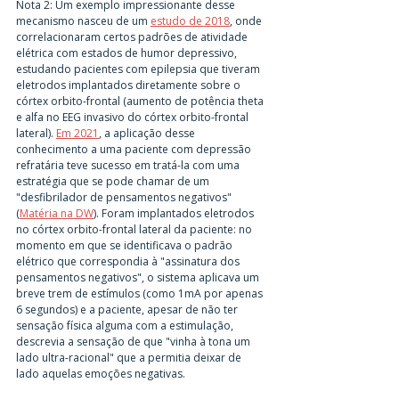
Nota 2: Um exemplo impressionante desse 
mecanismo nasceu de um 
estudo de 2018
, onde 
correlacionaram certos padrões de atividade 
elétrica com estados de humor depressivo, 
estudando pacientes com epilepsia que tiveram 
eletrodos implantados diretamente sobre o 
córtex orbito-frontal (aumento de potência theta 
e alfa no EEG invasivo do córtex orbito-frontal 
lateral). 
Em 2021
, a aplicação desse 
conhecimento a uma paciente com depressão 
refratária teve sucesso em tratá-la com uma 
estratégia que se pode chamar de um 
"desfibrilador de pensamentos negativos" 
(
Matéria na DW
). Foram implantados eletrodos 
no córtex orbito-frontal lateral da paciente: no 
momento em que se identificava o padrão 
elétrico que correspondia à "assinatura dos 
pensamentos negativos", o sistema aplicava um 
breve trem de estímulos (como 1mA por apenas 
6 segundos) e a paciente, apesar de não ter 
sensação física alguma com a estimulação, 
descrevia a sensação de que "vinha à tona um 
lado ultra-racional" que a permitia deixar de 
lado aquelas emoções negativas.