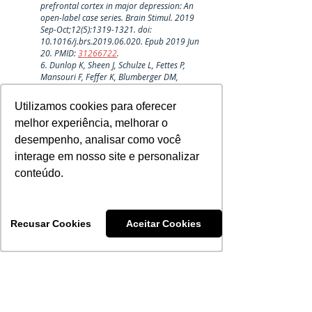
prefrontal cortex in major depression: An 
open-label case series. Brain Stimul. 2019 
Sep-Oct;12(5):1319-1321. doi: 
10.1016/j.brs.2019.06.020. Epub 2019 Jun 
20. PMID: 
31266722
.
6. Dunlop K, Sheen J, Schulze L, Fettes P, 
Mansouri F, Feffer K, Blumberger DM, 
Daskalakis ZJ, Kennedy SH, Giacobbe P, 
Woodside B, Downar J. Dorsomedial 
Utilizamos cookies para oferecer
Utilizamos cookies para oferecer
prefrontal cortex repetitive transcranial 
melhor experiência, melhorar o
melhor experiência, melhorar o
magnetic stimulation for treatment-
refractory major depressive disorder: A three-
desempenho, analisar como você
desempenho, analisar como você
arm, blinded, randomized controlled trial. 
interage em nosso site e personalizar
interage em nosso site e personalizar
Brain Stimul. 2020 Mar-Apr;13(2):337-340. 
doi: 10.1016/j.brs.2019.10.020. Epub 2019 
conteúdo.
conteúdo.
Oct 31. PMID: 31711880.
7. Downar J. Orbitofrontal Cortex: A 'Non-
rewarding' New Treatment Target in 
Depression? 
Curr Biol. 2019 Jan 21;29(2):R59-
Recusar Cookies
Recusar Cookies
Aceitar Cookies
Aceitar Cookies
R62. doi: 10.1016/j.cub.2018.11.057. 
Erratum in: Curr Biol. 2019 Mar 4;29(5):896. 
PMID: 
30668950
.
8. Siddiqi SH, Schaper FLWVJ, Horn A, Hsu J, 
Padmanabhan JL, Brodtmann A, Cash RFH, 
Corbetta M, Choi KS, Dougherty DD, Egorova 
N, Fitzgerald PB, George MS, Gozzi SA, Irmen 