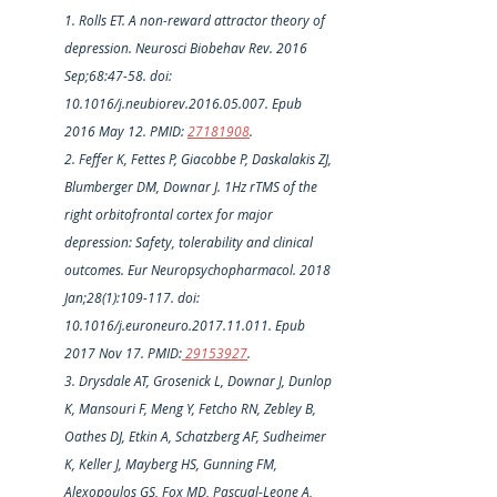
1. Rolls ET. A non-reward attractor theory of 
depression. Neurosci Biobehav Rev. 2016 
Sep;68:47-58. doi: 
10.1016/j.neubiorev.2016.05.007. Epub 
2016 May 12. PMID: 
27181908
.
2. Feffer K, Fettes P, Giacobbe P, Daskalakis ZJ, 
Blumberger DM, Downar J. 1Hz rTMS of the 
right orbitofrontal cortex for major 
depression: Safety, tolerability and clinical 
outcomes. Eur Neuropsychopharmacol. 2018 
Jan;28(1):109-117. doi: 
10.1016/j.euroneuro.2017.11.011. Epub 
2017 Nov 17. PMID:
 29153927
.
3. Drysdale AT, Grosenick L, Downar J, Dunlop 
K, Mansouri F, Meng Y, Fetcho RN, Zebley B, 
Oathes DJ, Etkin A, Schatzberg AF, Sudheimer 
K, Keller J, Mayberg HS, Gunning FM, 
Alexopoulos GS, Fox MD, Pascual-Leone A, 