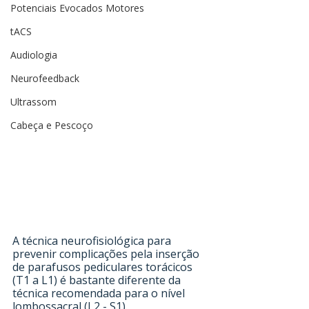
Potenciais Evocados Motores
tACS
Audiologia
Neurofeedback
Ultrassom
Cabeça e Pescoço
A técnica neurofisiológica para 
prevenir complicações pela inserção 
de parafusos pediculares torácicos 
(T1 a L1) é bastante diferente da 
técnica recomendada para o nível 
lombossacral (L2 - S1).