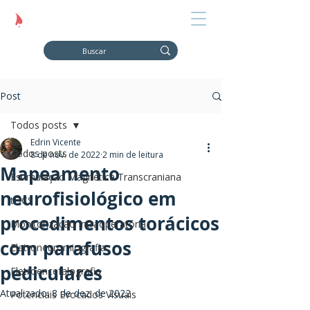
Post
Todos posts
Edrin Vicente
Todos posts
8 de nov. de 2022
2 min de leitura
Mapeamento
Estimulação Magnética Transcraniana
neurofisiológico em
tDCS
procedimentos torácicos
Monitorização Intraoperatória
com parafusos
Eletroneuromiografia
pediculares
Eletroencefalografia
Atualizado:
8 de dez. de 2022
Potenciais Evocados Visuais