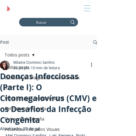
Post
Todos posts
Milaine Dominici Sanfins
Todos posts
30 de jun.
10 min de leitura
Doenças Infecciosas
Estimulação Magnética Transcraniana
(Parte I): O
tDCS
Citomegalovírus (CMV) e
Monitorização Intraoperatória
os Desafios da Infecção
Eletroneuromiografia
Congênita
Eletroencefalografia
Atualizado:
30 de jul.
Potenciais Evocados Visuais
Mel Dominici Sanfins, Laís Ferreira, Piotr 