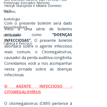
Potenciais Evocados Motores
Henryk Skarzynski e Milaine Dominici 
tACS
Sanfins
Audiologia
Com o presente boletim será dado 
Neurofeedback
início a uma série de boletins 
intitulada como 
“DOENÇAS 
Ultrassom
INFECCIOSAS”.
 O presente boletim 
Cabeça e Pescoço
abordará sobre o agente infeccioso 
mais comum, o Citomegalovírus, 
causador da perda auditiva congênita. 
Convidamos você a nos acompanhar 
nesta jornada sobre as doenças 
infecciosas
O AGENTE INFECCIOSO - 
CITOMEGALOVÍRUS
O citomegalovírus (CMV) pertence à 