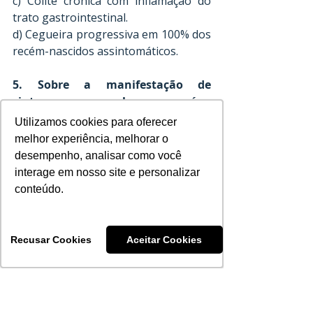
c) Colite crônica com inflamação do 
trato gastrointestinal. 
d) Cegueira progressiva em 100% dos 
recém-nascidos assintomáticos. 
5. Sobre a manifestação de 
sintomas e sequelas em recém-
nascidos infectados por CMV, é 
Utilizamos cookies para oferecer
Utilizamos cookies para oferecer
correto afirmar que:
melhor experiência, melhorar o
melhor experiência, melhorar o
desempenho, analisar como você
desempenho, analisar como você
a) Todas as crianças infectadas pelo 
interage em nosso site e personalizar
interage em nosso site e personalizar
CMV apresentam sintomas visíveis ou 
conteúdo.
conteúdo.
manifestações clínicas evidentes no 
momento do nascimento. 
b) Apenas os recém-nascidos 
Recusar Cookies
Recusar Cookies
Aceitar Cookies
Aceitar Cookies
sintomáticos têm risco de 
desenvolver sequelas permanentes 
ao longo do desenvolvimento. 
c) As sequelas auditivas desaparecem 