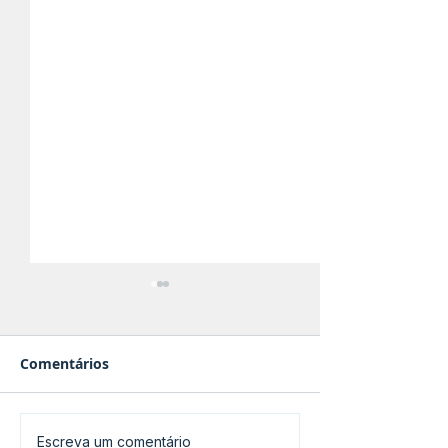
Comentários
Variabilidade da
Reflexo T com
Escreva um comentário