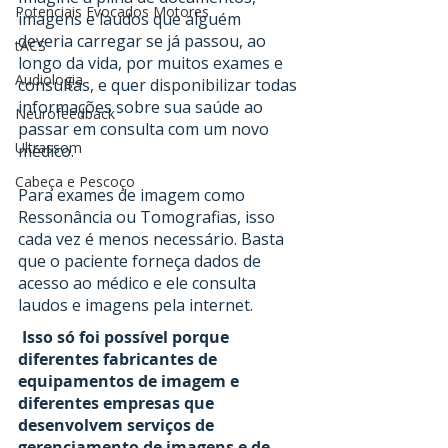
Potenciais Evocados Motores
imagens e laudos que alguém 
deveria carregar se já passou, ao 
tACS
longo da vida, por muitos exames e 
Audiologia
consultas, e quer disponibilizar todas 
informações sobre sua saúde ao 
Neurofeedback
passar em consulta com um novo 
Ultrassom
médico.
Cabeça e Pescoço
Para exames de imagem como 
Ressonância ou Tomografias, isso 
cada vez é menos necessário. Basta 
que o paciente forneça dados de 
acesso ao médico e ele consulta 
laudos e imagens pela internet.
Isso só foi possível porque 
diferentes fabricantes de 
equipamentos de imagem e 
diferentes empresas que 
desenvolvem serviços de 
gerenciamento de imagens e de 