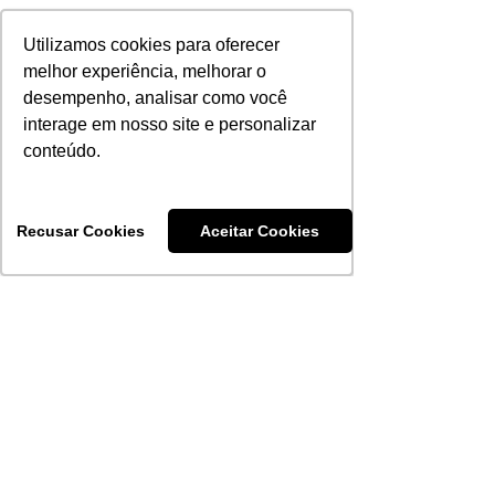
Utilizamos cookies para oferecer
Utilizamos cookies para oferecer
melhor experiência, melhorar o
melhor experiência, melhorar o
desempenho, analisar como você
desempenho, analisar como você
interage em nosso site e personalizar
interage em nosso site e personalizar
conteúdo.
conteúdo.
Recusar Cookies
Recusar Cookies
Aceitar Cookies
Aceitar Cookies
Equipamentos
Eletroneuromiografia
Eletroencefalografia
Monitorização Intraoperatória
Estimulação Magnética