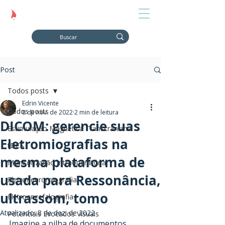
Post
Todos posts
Edrin Vicente
Todos posts
8 de nov. de 2022
2 min de leitura
DICOM: gerencie suas
Estimulação Magnética Transcraniana
Eletromiografias na
tDCS
mesma plataforma de
Monitorização Intraoperatória
usada para Ressonância,
Eletroneuromiografia
ultrassom, tomo
Eletroencefalografia
Atualizado:
8 de dez. de 2022
Potenciais Evocados Visuais
Imagine a pilha de documentos, 