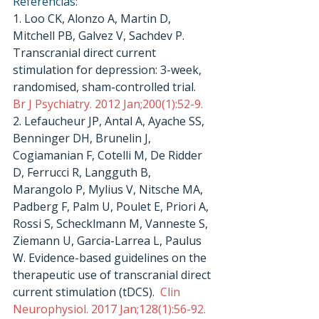
Referências:
1. Loo CK, Alonzo A, Martin D, 
Mitchell PB, Galvez V, Sachdev P. 
Transcranial direct current 
stimulation for depression: 3-week, 
randomised, sham-controlled trial. 
Br J Psychiatry. 2012 Jan;200(1):52-9.
2. Lefaucheur JP, Antal A, Ayache SS, 
Benninger DH, Brunelin J, 
Cogiamanian F, Cotelli M, De Ridder 
D, Ferrucci R, Langguth B, 
Marangolo P, Mylius V, Nitsche MA, 
Padberg F, Palm U, Poulet E, Priori A, 
Rossi S, Schecklmann M, Vanneste S, 
Ziemann U, Garcia-Larrea L, Paulus 
W. Evidence-based guidelines on the 
therapeutic use of transcranial direct 
current stimulation (tDCS). 
 Clin 
Neurophysiol. 2017 Jan;128(1):56-92.