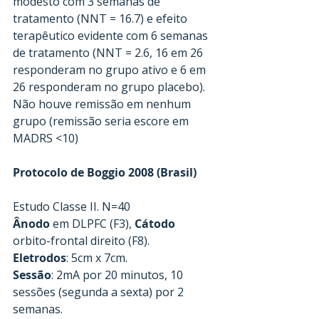
modesto com 3 semanas de 
tratamento (NNT = 16.7) e efeito 
terapêutico evidente com 6 semanas 
de tratamento (NNT = 2.6, 16 em 26 
responderam no grupo ativo e 6 em 
26 responderam no grupo placebo). 
Não houve remissão em nenhum 
grupo (remissão seria escore em 
MADRS <10)
Protocolo de Boggio 2008 (Brasil)
Estudo Classe II. N=40
Ânodo
 em DLPFC (F3), 
Cátodo
orbito-frontal direito (F8).
Eletrodos
: 5cm x 7cm.
Sessão
: 2mA por 20 minutos, 10 
sessões (segunda a sexta) por 2 
semanas.