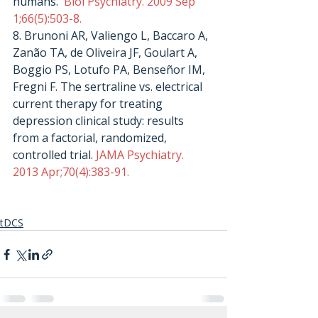
humans. 
 Biol Psychiatry. 2009 Sep 
1;66(5):503-8.
8. Brunoni AR, Valiengo L, Baccaro A, 
Zanão TA, de Oliveira JF, Goulart A, 
Boggio PS, Lotufo PA, Benseñor IM, 
Fregni F. The sertraline vs. electrical 
current therapy for treating 
depression clinical study: results 
from a factorial, randomized, 
controlled trial.
 JAMA Psychiatry. 
2013 Apr;70(4):383-91.
tDCS