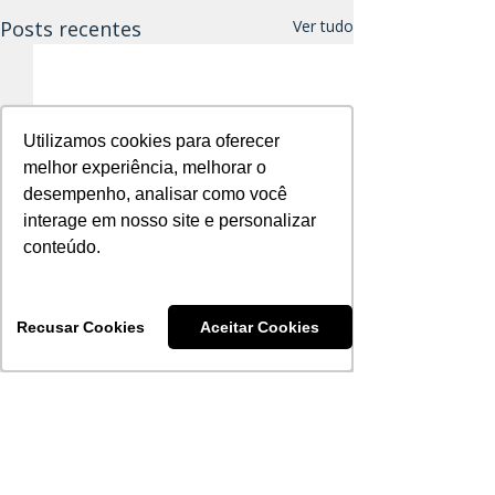
Posts recentes
Ver tudo
Utilizamos cookies para oferecer
Utilizamos cookies para oferecer
melhor experiência, melhorar o
melhor experiência, melhorar o
desempenho, analisar como você
desempenho, analisar como você
interage em nosso site e personalizar
interage em nosso site e personalizar
conteúdo.
conteúdo.
Recusar Cookies
Recusar Cookies
Aceitar Cookies
Aceitar Cookies
Publicações c
Equipamentos 
Soterix
Comentários
A Soterix é refer