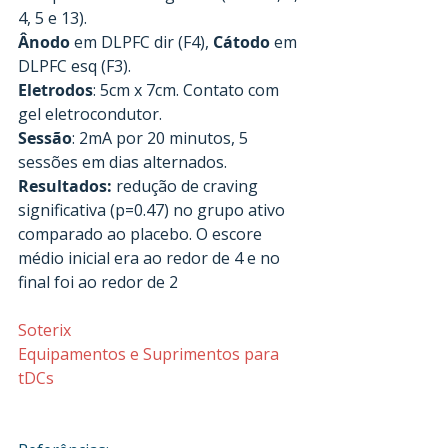
4, 5 e 13).
Ânodo
 em DLPFC dir (F4), 
Cátodo
 em 
DLPFC esq (F3).
Eletrodos
: 5cm x 7cm. Contato com 
gel eletrocondutor.
Sessão
: 2mA por 20 minutos, 5 
sessões em dias alternados.
Resultados:
 redução de craving 
significativa (p=0.47) no grupo ativo 
comparado ao placebo. O escore 
médio inicial era ao redor de 4 e no 
final foi ao redor de 2
Soterix
Equipamentos e Suprimentos para 
tDCs