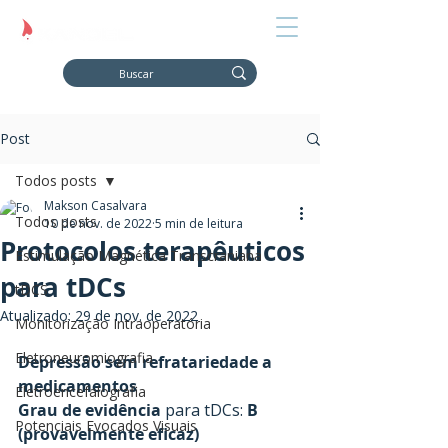
Post
Todos posts
Makson Casalvara
Todos posts
10 de nov. de 2022
5 min de leitura
Protocolos terapêuticos
Estimulação Magnética Transcraniana
para tDCs
tDCS
Atualizado:
29 de nov. de 2022
Monitorização Intraoperatória
Eletroneuromiografia
Depressão sem refratariedade a 
medicamentos
Eletroencefalografia
Grau de evidência
 para tDCs: 
B 
Potenciais Evocados Visuais
(provavelmente eficaz)