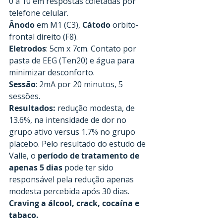
0 a 10 em respostas coletadas por 
telefone celular.
Ânodo
 em M1 (C3), 
Cátodo
 orbito-
frontal direito (F8).
Eletrodos
: 5cm x 7cm. Contato por 
pasta de EEG (Ten20) e água para 
minimizar desconforto.
Sessão
: 2mA por 20 minutos, 5 
sessões.
Resultados:
 redução modesta, de 
13.6%, na intensidade de dor no 
grupo ativo versus 1.7% no grupo 
placebo. Pelo resultado do estudo de 
Valle, o 
período de tratamento de 
apenas 5 dias
 pode ter sido 
responsável pela redução apenas 
modesta percebida após 30 dias.
Craving a álcool, crack, cocaína e 
tabaco.