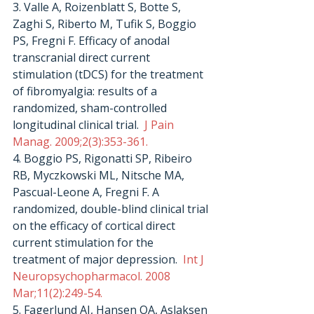
3. Valle A, Roizenblatt S, Botte S, 
Zaghi S, Riberto M, Tufik S, Boggio 
PS, Fregni F. Efficacy of anodal 
transcranial direct current 
stimulation (tDCS) for the treatment 
of fibromyalgia: results of a 
randomized, sham-controlled 
longitudinal clinical trial. 
 J Pain 
Manag. 2009;2(3):353-361.
4. Boggio PS, Rigonatti SP, Ribeiro 
RB, Myczkowski ML, Nitsche MA, 
Pascual-Leone A, Fregni F. A 
randomized, double-blind clinical trial 
on the efficacy of cortical direct 
current stimulation for the 
treatment of major depression. 
 Int J 
Neuropsychopharmacol. 2008 
Mar;11(2):249-54.
5. Fagerlund AJ, Hansen OA, Aslaksen 