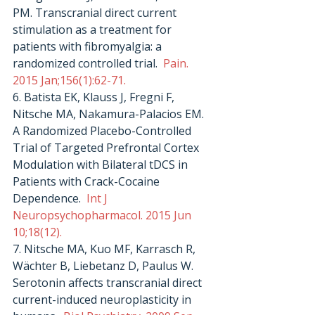
PM. Transcranial direct current 
stimulation as a treatment for 
patients with fibromyalgia: a 
randomized controlled trial. 
 Pain. 
2015 Jan;156(1):62-71.
6. Batista EK, Klauss J, Fregni F, 
Nitsche MA, Nakamura-Palacios EM. 
A Randomized Placebo-Controlled 
Trial of Targeted Prefrontal Cortex 
Modulation with Bilateral tDCS in 
Patients with Crack-Cocaine 
Dependence. 
 Int J 
Neuropsychopharmacol. 2015 Jun 
10;18(12).
7. Nitsche MA, Kuo MF, Karrasch R, 
Wächter B, Liebetanz D, Paulus W. 
Serotonin affects transcranial direct 
current-induced neuroplasticity in 