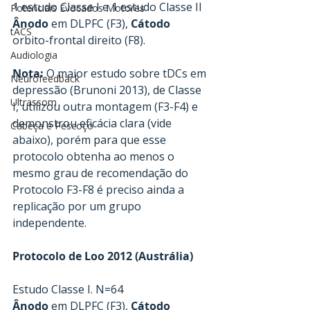
1 estudo Classe I e 1 estudo Classe II
Potenciais Evocados Motores
Ânodo
 em DLPFC (F3), 
Cátodo
tACS
orbito-frontal direito (F8).
Audiologia
Nota:
 O maior estudo sobre tDCs em 
Neurofeedback
depressão (Brunoni 2013), de Classe 
Ultrassom
I, utilizou outra montagem (F3-F4) e 
demonstrou eficácia clara (vide 
Cabeça e Pescoço
abaixo), porém para que esse 
protocolo obtenha ao menos o 
mesmo grau de recomendação do 
Protocolo F3-F8 é preciso ainda a 
replicação por um grupo 
independente.
Protocolo de Loo 2012 (Austrália)
Estudo Classe I. N=64
Ânodo
 em DLPFC (F3), 
Cátodo