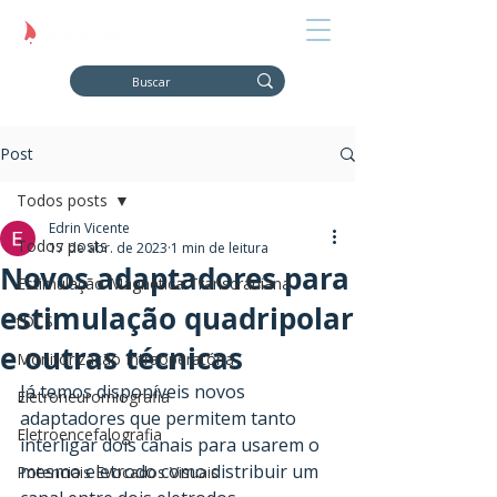
Post
Todos posts
Edrin Vicente
Todos posts
17 de abr. de 2023
1 min de leitura
Novos adaptadores para
Estimulação Magnética Transcraniana
estimulação quadripolar
tDCS
e outras técnicas
Monitorização Intraoperatória
Já temos disponíveis novos 
Eletroneuromiografia
adaptadores que permitem tanto 
Eletroencefalografia
interligar dois canais para usarem o 
mesmo eletrodo como distribuir um 
Potenciais Evocados Visuais