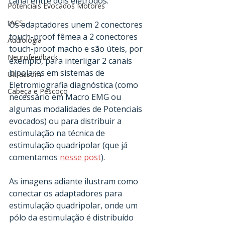
canal entre dois eletrodos.
Potenciais Evocados Motores
tACS
Os adaptadores unem 2 conectores 
touch-proof fêmea a 2 conectores 
Audiologia
touch-proof macho e são úteis, por 
Neurofeedback
exemplo, para interligar 2 canais 
bipolares em sistemas de 
Ultrassom
Eletromiografia diagnóstica (como 
Cabeça e Pescoço
necessário em Macro EMG ou 
algumas modalidades de Potenciais 
evocados) ou para distribuir a 
estimulação na técnica de 
estimulação quadripolar (que já 
comentamos 
nesse post
). 
As imagens adiante ilustram como 
conectar os adaptadores para 
estimulação quadripolar, onde um 
pólo da estimulação é distribuído 