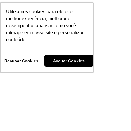
Utilizamos cookies para oferecer
Utilizamos cookies para oferecer
melhor experiência, melhorar o
melhor experiência, melhorar o
desempenho, analisar como você
desempenho, analisar como você
interage em nosso site e personalizar
interage em nosso site e personalizar
conteúdo.
conteúdo.
Recusar Cookies
Recusar Cookies
Aceitar Cookies
Aceitar Cookies
Equipamentos
Eletroneuromiografia
Eletroencefalografia
Monitorização Intraoperatória
Estimulação Magnética