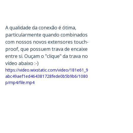
A qualidade da conexão é ótima, 
particularmente quando combinados 
com nossos novos extensores touch-
proof, que possuem trava de encaixe 
entre si. Ouçam o "clique" da trava no 
vídeo abaixo :-)
https://video.wixstatic.com/video/181e61_9
abc49aef1ed464381728fede0b5b9b6/1080
p/mp4/file.mp4